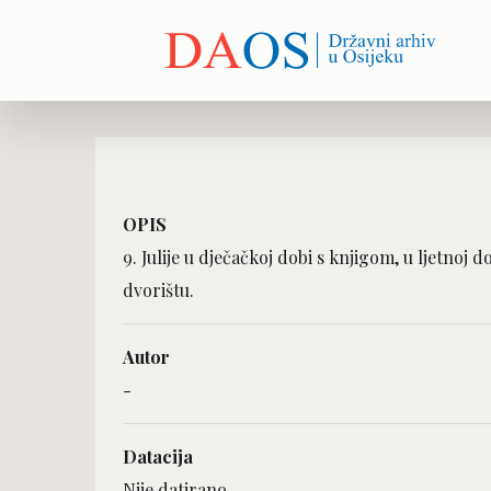
OPIS
9. Julije u dječačkoj dobi s knjigom, u ljetnoj d
dvorištu.
Autor
-
Datacija
Nije datirano.