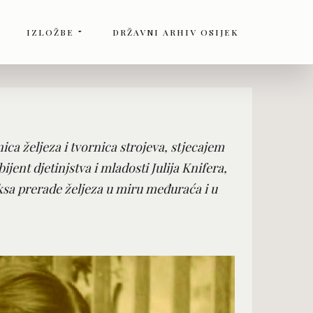
IZLOŽBE
DRŽAVNI ARHIV OSIJEK
ca željeza i tvornica strojeva, stjecajem
ijent djetinjstva i mladosti Julija Knifera,
sa prerade željeza u miru međuraća i u