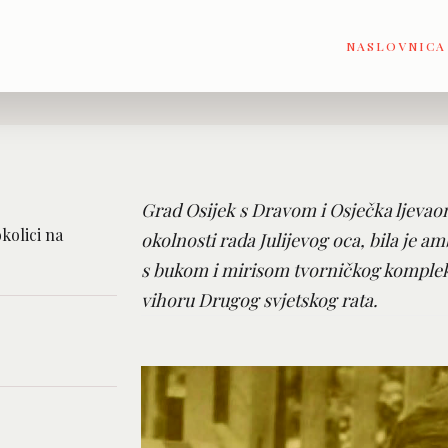
NASLOVNICA
Grad Osijek s Dravom i Osječka ljevaoni
okolici na
okolnosti rada Julijevog oca, bila je amb
s bukom i mirisom tvorničkog komplek
vihoru Drugog svjetskog rata.